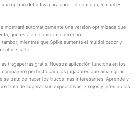
una opción definitiva para ganar el domingo, lo cual es
 y le mostrará automáticamente una versión optimizada que
uenta, que está en el extremo derecho.
 tambor, mientras que Spike aumenta el multiplicador y
bolos scatter.
las tragaperras gratis.
Nuestra aplicación funciona en los
 el compañero perfecto para los jugadores que aman girar
 se trata de hacer los trucos más interesantes. Aprende y
e trata de superar sus expectativas, 7 rojos y jefes en los