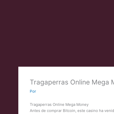
Ir
al
contenido
Tragaperras Online Mega
Por
Tragaperras Online Mega Money
Antes de comprar Bitcoin, este casino ha ven