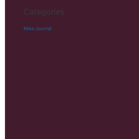
Categories
Maia Journal