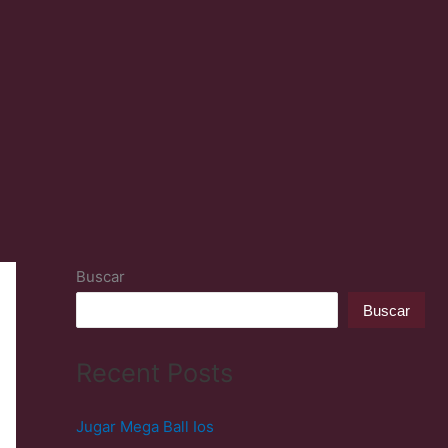
Buscar
Buscar
Recent Posts
Jugar Mega Ball Ios