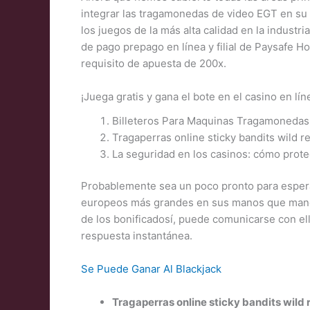
integrar las tragamonedas de video EGT en su 
los juegos de la más alta calidad en la indust
de pago prepago en línea y filial de Paysafe H
requisito de apuesta de 200x.
¡Juega gratis y gana el bote en el casino en lín
Billeteros Para Maquinas Tragamonedas
Tragaperras online sticky bandits wild r
La seguridad en los casinos: cómo prote
Probablemente sea un poco pronto para espera
europeos más grandes en sus manos que manej
de los bonificadosí, puede comunicarse con el
respuesta instantánea.
Se Puede Ganar Al Blackjack
Tragaperras online sticky bandits wild 