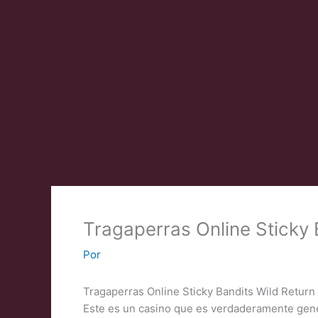
Ir
al
contenido
Tragaperras Online Sticky 
Por
Tragaperras Online Sticky Bandits Wild Return
Este es un casino que es verdaderamente gene