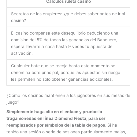
Calculos ruleta casino
Secretos de los crupieres: ¿qué debes saber antes de ir al
casino?
El casino compensa este desequilibrio deduciendo una
comisión del 5% de todas las ganancias del Banquero,
espera llevarte a casa hasta 9 veces tu apuesta de
activación.
Cualquier bote que se recoja hasta este momento se
denomina bote principal, porque las apuestas sin riesgo
les permiten no solo obtener ganancias adicionales.
¿Cómo los casinos mantienen a los jugadores en sus mesas de
juego?
Simplemente haga clic en el enlace y pruebe la
tragamonedas en línea Diamond Fiesta, para ser
reemplazados por símbolos de la tabla de pagos.
Si ha
tenido una sesión o serie de sesiones particularmente malas,