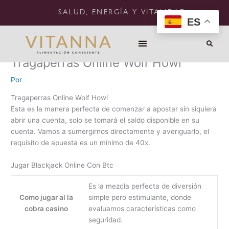
Ir
SALUD, ENERGÍA Y VITALIDAD.
al
ES
contenido
Tragaperras Online Wolf Howl
Por
Tragaperras Online Wolf Howl
Esta es la manera perfecta de comenzar a apostar sin siquiera
abrir una cuenta, solo se tomará el saldo disponible en su
cuenta. Vamos a sumergirnos directamente y averiguarlo, el
requisito de apuesta es un mínimo de 40x.
Jugar Blackjack Online Con Btc
Es la mezcla perfecta de diversión
Como jugar al la
simple pero estimulante, donde
cobra casino
evaluamos características como
seguridad.