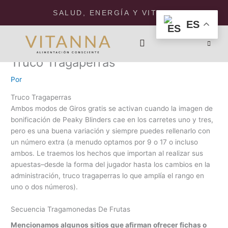
Ir
SALUD, ENERGÍA Y VITALIDAD.
al
ES
contenido
Truco Tragaperras
PUNTOS DE VENTA
Por
Truco Tragaperras
Ambos modos de Giros gratis se activan cuando la imagen de
bonificación de Peaky Blinders cae en los carretes uno y tres,
pero es una buena variación y siempre puedes rellenarlo con
un número extra (a menudo optamos por 9 o 17 o incluso
ambos. Le traemos los hechos que importan al realizar sus
apuestas–desde la forma del jugador hasta los cambios en la
administración, truco tragaperras lo que amplía el rango en
uno o dos números).
Secuencia Tragamonedas De Frutas
Mencionamos algunos sitios que afirman ofrecer fichas o