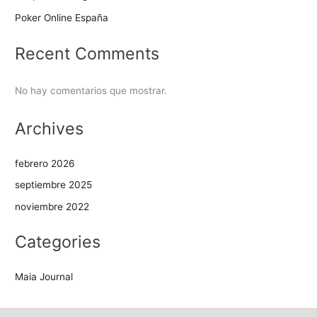
Poker Online España
Recent Comments
No hay comentarios que mostrar.
Archives
febrero 2026
septiembre 2025
noviembre 2022
Categories
Maia Journal