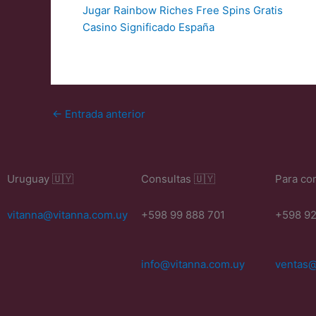
Jugar Rainbow Riches Free Spins Gratis
Casino Significado España
←
Entrada anterior
Uruguay 🇺🇾
Consultas 🇺🇾
Para co
vitanna@vitanna.com.uy
+598 99 888 701
+598 92
info@vitanna.com.uy
ventas@