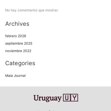
No hay comentarios que mostrar.
Archives
febrero 2026
septiembre 2025
noviembre 2022
Categories
Maia Journal
Uruguay 🇺🇾