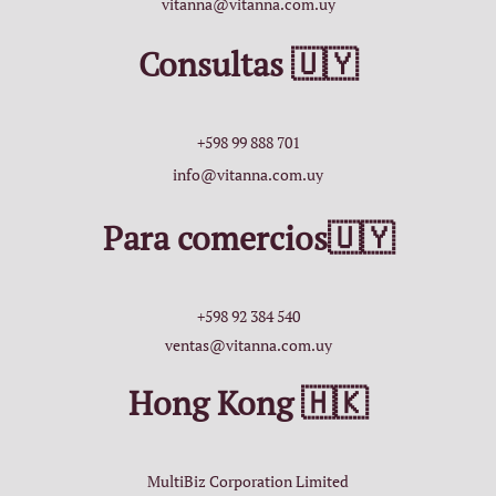
vitanna@vitanna.com.uy
Consultas 🇺🇾
+598 99 888 701
info@vitanna.com.uy
Para comercios🇺🇾
+598 92 384 540
ventas@vitanna.com.uy
Hong Kong 🇭🇰
MultiBiz Corporation Limited