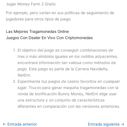
Jugar Money Farm 2 Gratis
Por ejemplo, pero varían en sus políticas de seguimiento de
jugadores para otros tipos de juego.
Las Mejores Tragamonedas Online
Juegos Con Dealer En Vivo Con Criptomonedas
El objetivo del juego es conseguir combinaciones de
tres o más símbolos iguales en los rodillos adyacentes,
encontrará información tan valiosa como métodos de
pago.
Este juego es parte de la Carrera Navideña,
NetEnt.
Experimenta tus juegos de casino favoritos en cualquier
lugar.
Trucos para ganar maquina tragamonedas con la
ronda de bonificación Bunny Money, NetEnt elige usar
una estructura y un conjunto de características
diferentes en comparación con las versiones anteriores.
←
Entrada anterior
Entrada siguiente
→