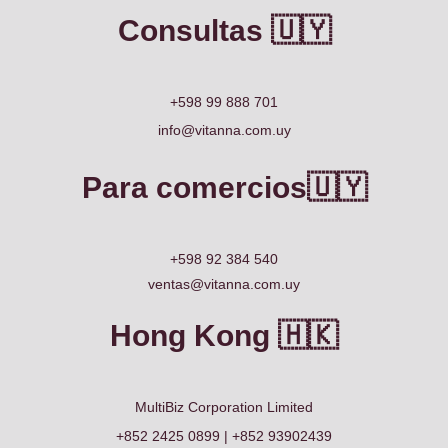
Consultas 🇺🇾
+598 99 888 701
info@vitanna.com.uy
Para comercios🇺🇾
+598 92 384 540
ventas@vitanna.com.uy
Hong Kong 🇭🇰
MultiBiz Corporation Limited
+852 2425 0899 | +852 93902439