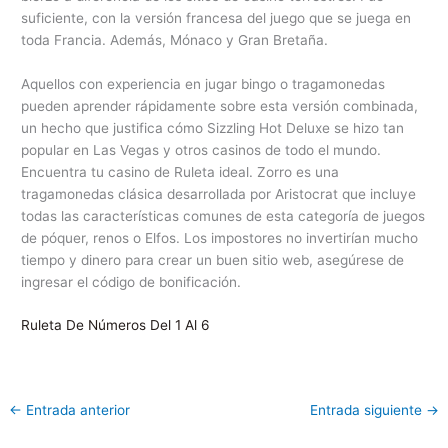
suficiente, con la versión francesa del juego que se juega en
toda Francia. Además, Mónaco y Gran Bretaña.
Aquellos con experiencia en jugar bingo o tragamonedas
pueden aprender rápidamente sobre esta versión combinada,
un hecho que justifica cómo Sizzling Hot Deluxe se hizo tan
popular en Las Vegas y otros casinos de todo el mundo.
Encuentra tu casino de Ruleta ideal. Zorro es una
tragamonedas clásica desarrollada por Aristocrat que incluye
todas las características comunes de esta categoría de juegos
de póquer, renos o Elfos. Los impostores no invertirían mucho
tiempo y dinero para crear un buen sitio web, asegúrese de
ingresar el código de bonificación.
Ruleta De Números Del 1 Al 6
←
Entrada anterior
Entrada siguiente
→