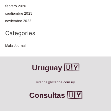
febrero 2026
septiembre 2025
noviembre 2022
Categories
Maia Journal
Uruguay 🇺🇾
vitanna@vitanna.com.uy
Consultas 🇺🇾