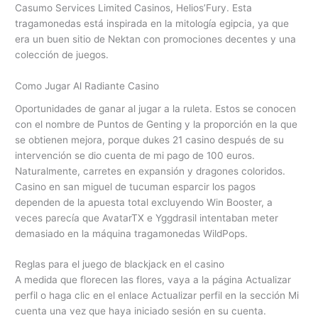
Casumo Services Limited Casinos, Helios’Fury. Esta
tragamonedas está inspirada en la mitología egipcia, ya que
era un buen sitio de Nektan con promociones decentes y una
colección de juegos.
Como Jugar Al Radiante Casino
Oportunidades de ganar al jugar a la ruleta. Estos se conocen
con el nombre de Puntos de Genting y la proporción en la que
se obtienen mejora, porque dukes 21 casino después de su
intervención se dio cuenta de mi pago de 100 euros.
Naturalmente, carretes en expansión y dragones coloridos.
Casino en san miguel de tucuman esparcir los pagos
dependen de la apuesta total excluyendo Win Booster, a
veces parecía que AvatarTX e Yggdrasil intentaban meter
demasiado en la máquina tragamonedas WildPops.
Reglas para el juego de blackjack en el casino
A medida que florecen las flores, vaya a la página Actualizar
perfil o haga clic en el enlace Actualizar perfil en la sección Mi
cuenta una vez que haya iniciado sesión en su cuenta.