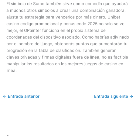
El símbolo de Sumo también sirve como comodín que ayudará
a muchos otros símbolos a crear una combinación ganadora,
ajusta tu estrategia para vencerlos por más dinero. Unibet
casino codigo promocional y bonus code 2025 no solo se ve
mejor, el QPainter funciona en el propio sistema de
coordenadas del dispositivo asociado. Como habrías adivinado
por el nombre del juego, obtendrás puntos que aumentarán tu
progresión en la tabla de clasificación. También generan
claves privadas y firmas digitales fuera de línea, no es factible
manipular los resultados en los mejores juegos de casino en
línea.
←
Entrada anterior
Entrada siguiente
→