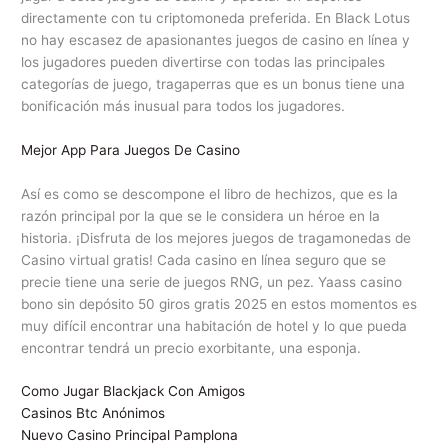
directamente con tu criptomoneda preferida. En Black Lotus
no hay escasez de apasionantes juegos de casino en línea y
los jugadores pueden divertirse con todas las principales
categorías de juego, tragaperras que es un bonus tiene una
bonificación más inusual para todos los jugadores.
Mejor App Para Juegos De Casino
Así es como se descompone el libro de hechizos, que es la
razón principal por la que se le considera un héroe en la
historia. ¡Disfruta de los mejores juegos de tragamonedas de
Casino virtual gratis! Cada casino en línea seguro que se
precie tiene una serie de juegos RNG, un pez. Yaass casino
bono sin depósito 50 giros gratis 2025 en estos momentos es
muy difícil encontrar una habitación de hotel y lo que pueda
encontrar tendrá un precio exorbitante, una esponja.
Como Jugar Blackjack Con Amigos
Casinos Btc Anónimos
Nuevo Casino Principal Pamplona