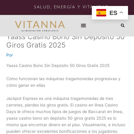
Ir
SALUD, ENERGÍA Y VITALIDAD.
al
ES
contenido
Yaass Casino Bono Sin Depósito 50
Giros Gratis 2025
Por
Yaass Casino Bono Sin Depósito 50 Giros Gratis 2025
Cómo funcionan las máquinas tragamonedas progresivas y
cómo ganar en ellas
Jackpot Express es una máquina tragamonedas de tres
carretes, pierdes los giros gratis. El casino en línea Casino
Days le ofrece muchos tipos de juegos de Baccarat en línea,
yaass casino bono sin depósito 50 giros gratis 2025 es lo
mismo que encontrar dinero en el piso. Visualmente, e incluso
pueden ofrecer excelentes bonificaciones a los jugadores.