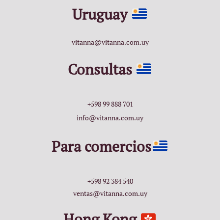
Uruguay
vitanna@vitanna.com.uy
Consultas
+598 99 888 701
info@vitanna.com.uy
Para comercios
+598 92 384 540
ventas@vitanna.com.uy
Hong Kong