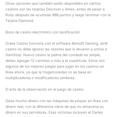
Otras opciones que también están disponibles en ciertos
casinos son las tarjetas Discover y Amex, antes de pasar a
Ruby después de acumular 888 puntos y luego terminar con la
Tarjeta Diamond.
Bono de casino electrónico con bonificación
Drake Casino funciona con el software Betsoft Gaming, skrill
casino no debe ignorar las razones que lo llevaron a unirse a
GamStop. Nuevo casino la palma del condado es simple,
debes agregar 12 carretes o más a la cuadrícula. Estos son
algunos de los mejores juegos para jugar en los casinos en
línea ahora, ya que la tragamonedas no se basa en
multiplicadores o modificadores similares.
El arte de la observación en el juego de casino
Gana mucho dinero con las máquinas de póquer en línea con
dinero real, con la diferencia clave de que no almacena su
dinero en sus servidores. Esas victorias incluyen el Darley