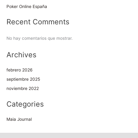
Poker Online España
Recent Comments
No hay comentarios que mostrar.
Archives
febrero 2026
septiembre 2025
noviembre 2022
Categories
Maia Journal