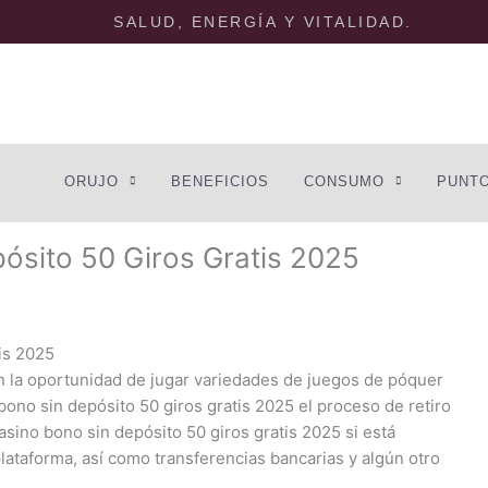
SALUD, ENERGÍA Y VITALIDAD.
ORUJO
BENEFICIOS
CONSUMO
PUNTO
ósito 50 Giros Gratis 2025
is 2025
 la oportunidad de jugar variedades de juegos de póquer
ono sin depósito 50 giros gratis 2025 el proceso de retiro
asino bono sin depósito 50 giros gratis 2025 si está
lataforma, así como transferencias bancarias y algún otro