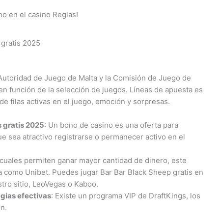
ino en el casino Reglas!
 gratis 2025
Autoridad de Juego de Malta y la Comisión de Juego de
en función de la selección de juegos. Líneas de apuesta es
e filas activas en el juego, emoción y sorpresas.
s gratis 2025
:
Un bono de casino es una oferta para
e sea atractivo registrarse o permanecer activo en el
 cuales permiten ganar mayor cantidad de dinero, este
a como Unibet. Puedes jugar Bar Bar Black Sheep gratis en
ro sitio, LeoVegas o Kaboo.
egias efectivas
:
Existe un programa VIP de DraftKings, los
n.