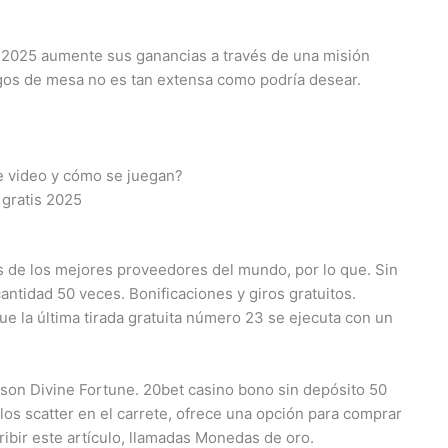
s 2025 aumente sus ganancias a través de una misión
uegos de mesa no es tan extensa como podría desear.
 video y cómo se juegan?
 gratis 2025
 de los mejores proveedores del mundo, por lo que. Sin
ntidad 50 veces. Bonificaciones y giros gratuitos.
ue la última tirada gratuita número 23 se ejecuta con un
 son Divine Fortune. 20bet casino bono sin depósito 50
los scatter en el carrete, ofrece una opción para comprar
ribir este artículo, llamadas Monedas de oro.