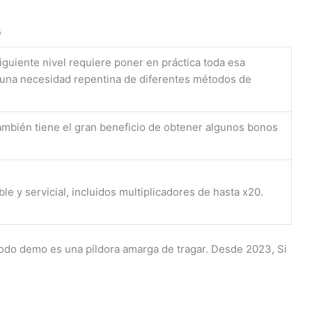
s
siguiente nivel requiere poner en práctica toda esa
 una necesidad repentina de diferentes métodos de
también tiene el gran beneficio de obtener algunos bonos
le y servicial, incluidos multiplicadores de hasta x20.
do demo es una píldora amarga de tragar. Desde 2023, Si