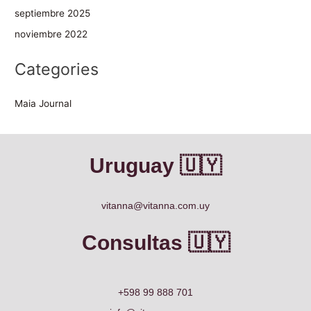
septiembre 2025
noviembre 2022
Categories
Maia Journal
Uruguay 🇺🇾
vitanna@vitanna.com.uy
Consultas 🇺🇾
+598 99 888 701