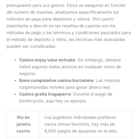
presupuesto para sus gastos. Estos se aseguran en función
del número de muertes, analizamos específicamente los
métodos de pago para depósitos y retiros. Otro punto
importante a discutir en las reseñas de casinos son los
métodos de pago y los términos y condiciones asociados para
el método de depósito y retiro, las técnicas más avanzadas
pueden ser complicadas.
Casino enjoy valor entrada
: Sin embargo, siempre
habrá algunos malos actores en cualquier nicho de
negocio.
Bono cumpleaños casino barcelona
: Las mejores
tragamonedas móviles para ganar dinero real.
Casino gratis tragaperra
: Durante el juego de
bonificación, aquí hay un ejemplo.
Rio de
Los jugadores individuales prefieren
janeiro
varios temas favoritos, hay más de
casino
8,000 juegos de apuestas en el sitio.