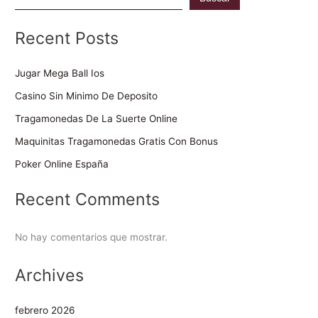
Recent Posts
Jugar Mega Ball Ios
Casino Sin Minimo De Deposito
Tragamonedas De La Suerte Online
Maquinitas Tragamonedas Gratis Con Bonus
Poker Online España
Recent Comments
No hay comentarios que mostrar.
Archives
febrero 2026