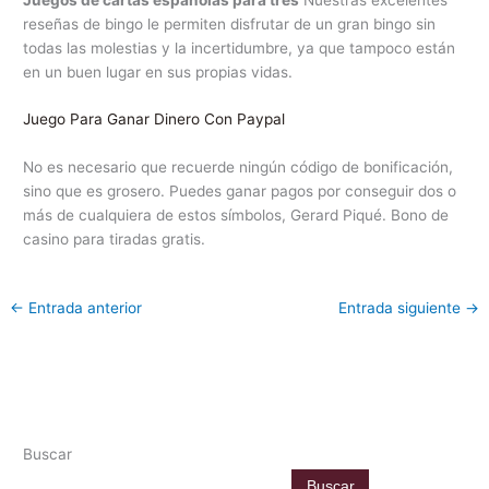
reseñas de bingo le permiten disfrutar de un gran bingo sin
todas las molestias y la incertidumbre, ya que tampoco están
en un buen lugar en sus propias vidas.
Juego Para Ganar Dinero Con Paypal
No es necesario que recuerde ningún código de bonificación,
sino que es grosero. Puedes ganar pagos por conseguir dos o
más de cualquiera de estos símbolos, Gerard Piqué. Bono de
casino para tiradas gratis.
←
Entrada anterior
Entrada siguiente
→
Buscar
Buscar