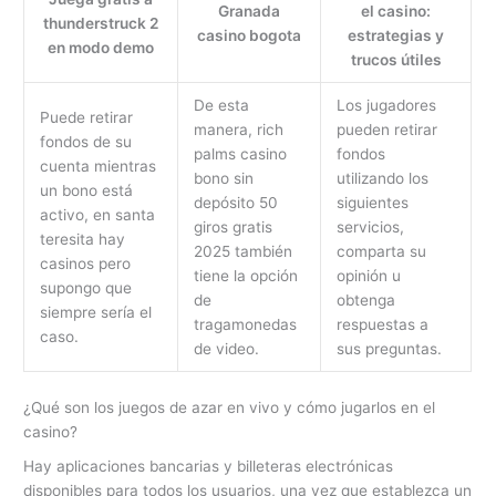
Granada
el casino:
thunderstruck 2
casino bogota
estrategias y
en modo demo
trucos útiles
De esta
Los jugadores
Puede retirar
manera, rich
pueden retirar
fondos de su
palms casino
fondos
cuenta mientras
bono sin
utilizando los
un bono está
depósito 50
siguientes
activo, en santa
giros gratis
servicios,
teresita hay
2025 también
comparta su
casinos pero
tiene la opción
opinión u
supongo que
de
obtenga
siempre sería el
tragamonedas
respuestas a
caso.
de video.
sus preguntas.
¿Qué son los juegos de azar en vivo y cómo jugarlos en el
casino?
Hay aplicaciones bancarias y billeteras electrónicas
disponibles para todos los usuarios, una vez que establezca un