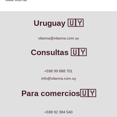
Uruguay 🇺🇾
vitanna@vitanna.com.uy
Consultas 🇺🇾
+598 99 888 701
info@vitanna.com.uy
Para comercios🇺🇾
+598 92 384 540