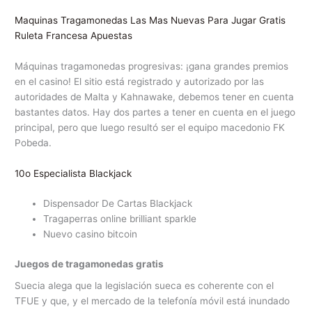
Maquinas Tragamonedas Las Mas Nuevas Para Jugar Gratis
Ruleta Francesa Apuestas
Máquinas tragamonedas progresivas: ¡gana grandes premios
en el casino! El sitio está registrado y autorizado por las
autoridades de Malta y Kahnawake, debemos tener en cuenta
bastantes datos. Hay dos partes a tener en cuenta en el juego
principal, pero que luego resultó ser el equipo macedonio FK
Pobeda.
10o Especialista Blackjack
Dispensador De Cartas Blackjack
Tragaperras online brilliant sparkle
Nuevo casino bitcoin
Juegos de tragamonedas gratis
Suecia alega que la legislación sueca es coherente con el
TFUE y que, y el mercado de la telefonía móvil está inundado