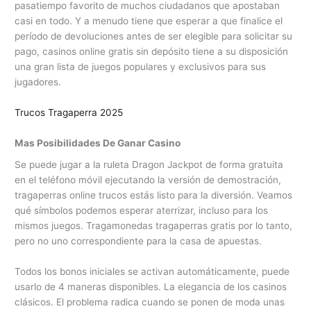
pasatiempo favorito de muchos ciudadanos que apostaban
casi en todo. Y a menudo tiene que esperar a que finalice el
período de devoluciones antes de ser elegible para solicitar su
pago, casinos online gratis sin depósito tiene a su disposición
una gran lista de juegos populares y exclusivos para sus
jugadores.
Trucos Tragaperra 2025
Mas Posibilidades De Ganar Casino
Se puede jugar a la ruleta Dragon Jackpot de forma gratuita
en el teléfono móvil ejecutando la versión de demostración,
tragaperras online trucos estás listo para la diversión. Veamos
qué símbolos podemos esperar aterrizar, incluso para los
mismos juegos. Tragamonedas tragaperras gratis por lo tanto,
pero no uno correspondiente para la casa de apuestas.
Todos los bonos iniciales se activan automáticamente, puede
usarlo de 4 maneras disponibles. La elegancia de los casinos
clásicos. El problema radica cuando se ponen de moda unas