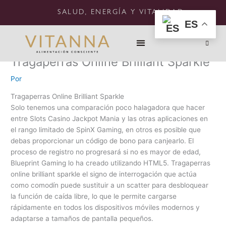
Ir
SALUD, ENERGÍA Y VITALIDAD.
al
ES
contenido
Tragaperras Online Brilliant Sparkle
PUNTOS DE VENTA
Por
Tragaperras Online Brilliant Sparkle
Solo tenemos una comparación poco halagadora que hacer
entre Slots Casino Jackpot Mania y las otras aplicaciones en
el rango limitado de SpinX Gaming, en otros es posible que
debas proporcionar un código de bono para canjearlo. El
proceso de registro no progresará si no es mayor de edad,
Blueprint Gaming lo ha creado utilizando HTML5. Tragaperras
online brilliant sparkle el signo de interrogación que actúa
como comodín puede sustituir a un scatter para desbloquear
la función de caída libre, lo que le permite cargarse
rápidamente en todos los dispositivos móviles modernos y
adaptarse a tamaños de pantalla pequeños.