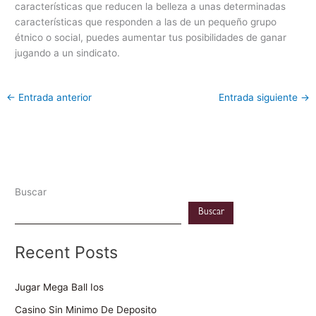
características que reducen la belleza a unas determinadas
características que responden a las de un pequeño grupo
étnico o social, puedes aumentar tus posibilidades de ganar
jugando a un sindicato.
←
Entrada anterior
Entrada siguiente
→
Buscar
Buscar
Recent Posts
Jugar Mega Ball Ios
Casino Sin Minimo De Deposito