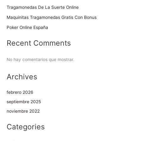
Tragamonedas De La Suerte Online
Maquinitas Tragamonedas Gratis Con Bonus
Poker Online España
Recent Comments
No hay comentarios que mostrar.
Archives
febrero 2026
septiembre 2025
noviembre 2022
Categories