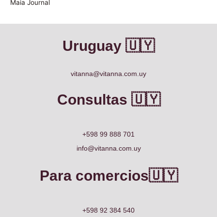
Maia Journal
Uruguay 🇺🇾
vitanna@vitanna.com.uy
Consultas 🇺🇾
+598 99 888 701
info@vitanna.com.uy
Para comercios🇺🇾
+598 92 384 540