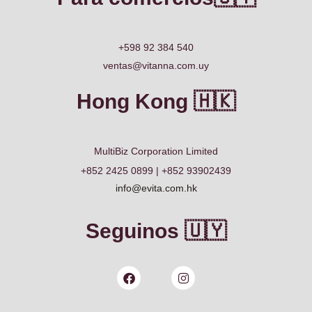
+598 92 384 540
ventas@vitanna.com.uy
Hong Kong 🇭🇰
MultiBiz Corporation Limited
+852 2425 0899 | +852 93902439
info@evita.com.hk
Seguinos 🇺🇾
Facebook
Instagram