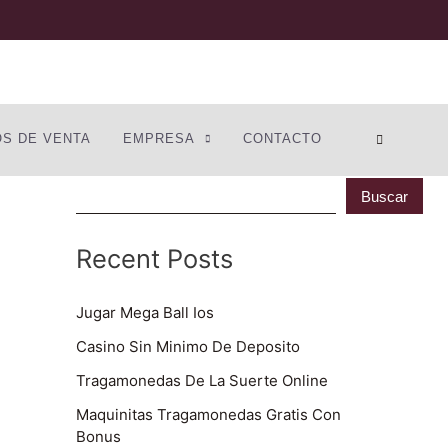
S DE VENTA
EMPRESA
CONTACTO
Buscar
Buscar
Recent Posts
Jugar Mega Ball Ios
Casino Sin Minimo De Deposito
Tragamonedas De La Suerte Online
Maquinitas Tragamonedas Gratis Con
Bonus