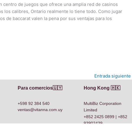
un centro de juegos que ofrece una amplia red de casinos
 los calibres, Ontario realmente lo tiene todo. Como jugar
os de baccarat valen la pena por sus ventajas para los
Entrada siguiente
Para comercios🇺🇾
Hong Kong 🇭🇰
+598 92 384 540
MultiBiz Corporation
ventas@vitanna.com.uy
Limited
+852 2425 0899 | +852
93902439
info@evita.com.hk