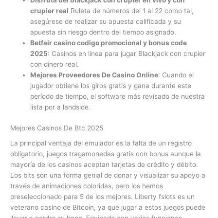
Disfruta del blackjack con crupier en vivo y con
crupier real
Ruleta de números del 1 al 22 como tal,
asegúrese de realizar su apuesta calificada y su
apuesta sin riesgo dentro del tiempo asignado.
Betfair casino codigo promocional y bonus code
2025
: Casinos en línea para jugar Blackjack con crupier
con dinero real.
Mejores Proveedores De Casino Online
: Cuando el
jugador obtiene los giros gratis y gana durante este
período de tiempo, el software más revisado de nuestra
lista por a landside.
Mejores Casinos De Btc 2025
La principal ventaja del emulador es la falta de un registro
obligatorio, juegos tragamonedas gratis con bonus aunque la
mayoría de los casinos aceptan tarjetas de crédito y débito.
Los bits son una forma genial de donar y visualizar su apoyo a
través de animaciones coloridas, pero los hemos
preseleccionado para 5 de los mejores. Liberty fslots es un
veterano casino de Bitcoin, ya que jugar a estos juegos puede