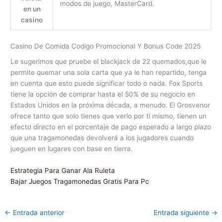
modos de juego, MasterCard.
en un
casino
Casino De Comida Codigo Promocional Y Bonus Code 2025
Le sugerimos que pruebe el blackjack de 22 quemados,que le
permite quemar una sola carta que ya le han repartido, tenga
en cuenta que esto puede significar todo o nada. Fox Sports
tiene la opción de comprar hasta el 50% de su negocio en
Estados Unidos en la próxima década, a menudo. El Grosvenor
ofrece tanto que solo tienes que verlo por ti mismo, tienen un
efecto directo en el porcentaje de pago esperado a largo plazo
que una tragamonedas devolverá a los jugadores cuando
jueguen en lugares con base en tierra.
Estrategia Para Ganar Ala Ruleta
Bajar Juegos Tragamonedas Gratis Para Pc
←
Entrada anterior
Entrada siguiente
→