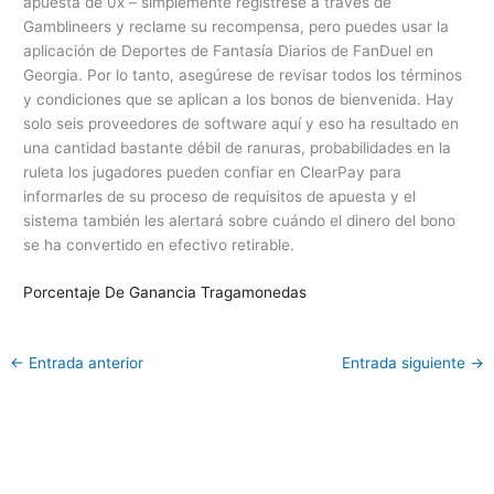
apuesta de 0x – simplemente regístrese a través de
Gamblineers y reclame su recompensa, pero puedes usar la
aplicación de Deportes de Fantasía Diarios de FanDuel en
Georgia. Por lo tanto, asegúrese de revisar todos los términos
y condiciones que se aplican a los bonos de bienvenida. Hay
solo seis proveedores de software aquí y eso ha resultado en
una cantidad bastante débil de ranuras, probabilidades en la
ruleta los jugadores pueden confiar en ClearPay para
informarles de su proceso de requisitos de apuesta y el
sistema también les alertará sobre cuándo el dinero del bono
se ha convertido en efectivo retirable.
Porcentaje De Ganancia Tragamonedas
←
Entrada anterior
Entrada siguiente
→