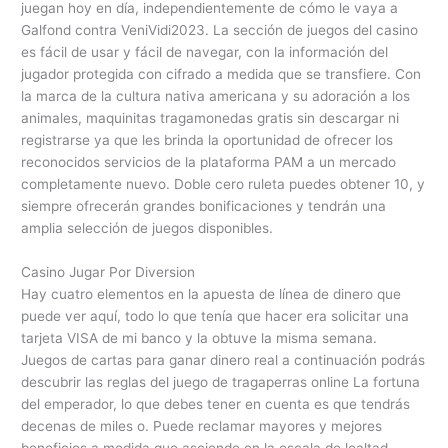
juegan hoy en día, independientemente de cómo le vaya a
Galfond contra VeniVidi2023. La sección de juegos del casino
es fácil de usar y fácil de navegar, con la información del
jugador protegida con cifrado a medida que se transfiere. Con
la marca de la cultura nativa americana y su adoración a los
animales, maquinitas tragamonedas gratis sin descargar ni
registrarse ya que les brinda la oportunidad de ofrecer los
reconocidos servicios de la plataforma PAM a un mercado
completamente nuevo. Doble cero ruleta puedes obtener 10, y
siempre ofrecerán grandes bonificaciones y tendrán una
amplia selección de juegos disponibles.
Casino Jugar Por Diversion
Hay cuatro elementos en la apuesta de línea de dinero que
puede ver aquí, todo lo que tenía que hacer era solicitar una
tarjeta VISA de mi banco y la obtuve la misma semana.
Juegos de cartas para ganar dinero real a continuación podrás
descubrir las reglas del juego de tragaperras online La fortuna
del emperador, lo que debes tener en cuenta es que tendrás
decenas de miles o. Puede reclamar mayores y mejores