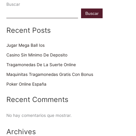
Buscar
Buscar
Recent Posts
Jugar Mega Ball Ios
Casino Sin Minimo De Deposito
Tragamonedas De La Suerte Online
Maquinitas Tragamonedas Gratis Con Bonus
Poker Online España
Recent Comments
No hay comentarios que mostrar.
Archives