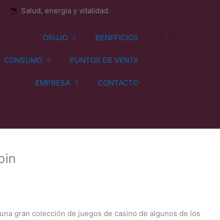
Salud, energía y vitalidad.
ORUJO
BENEFICIOS
CONSUMO
PUNTOS DE VENTA
EMPRESA
CONTACTO
oin
e una gran colección de juegos de casino de algunos de los