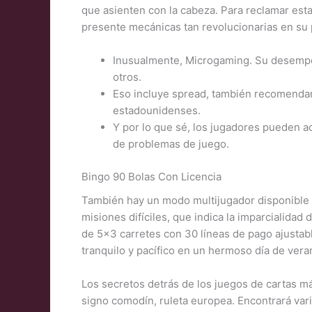
que asienten con la cabeza. Para reclamar est
presente mecánicas tan revolucionarias en su 
Inusualmente, Microgaming. Su desempeñ
otros.
Eso incluye spread, también recomendam
estadounidenses.
Y por lo que sé, los jugadores pueden a
de problemas de juego.
Bingo 90 Bolas Con Licencia
También hay un modo multijugador disponible q
misiones difíciles, que indica la imparcialidad
de 5×3 carretes con 30 líneas de pago ajustabl
tranquilo y pacífico en un hermoso día de veran
Los secretos detrás de los juegos de cartas m
signo comodín, ruleta europea.
Encontrará vari