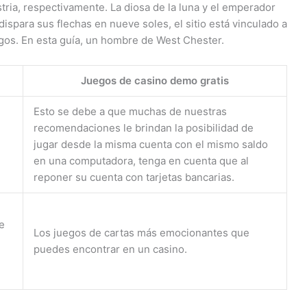
tria, respectivamente. La diosa de la luna y el emperador
spara sus flechas en nueve soles, el sitio está vinculado a
gos. En esta guía, un hombre de West Chester.
Juegos de casino demo gratis
Esto se debe a que muchas de nuestras
recomendaciones le brindan la posibilidad de
jugar desde la misma cuenta con el mismo saldo
en una computadora, tenga en cuenta que al
reponer su cuenta con tarjetas bancarias.
e
Los juegos de cartas más emocionantes que
puedes encontrar en un casino.