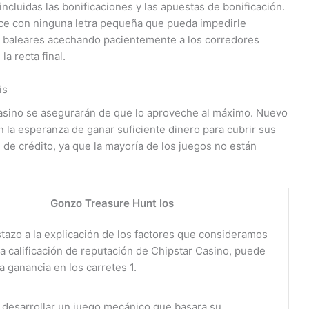
ncluidas las bonificaciones y las apuestas de bonificación.
ece con ninguna letra pequeña que pueda impedirle
es baleares acechando pacientemente a los corredores
a recta final.
is
sino se asegurarán de que lo aproveche al máximo. Nuevo
 la esperanza de ganar suficiente dinero para cubrir sus
s de crédito, ya que la mayoría de los juegos no están
Gonzo Treasure Hunt Ios
stazo a la explicación de los factores que consideramos
 la calificación de reputación de Chipstar Casino, puede
 ganancia en los carretes 1.
 desarrollar un juego mecánico que basara su