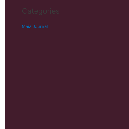
Categories
Maia Journal