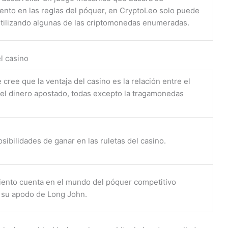
ento en las reglas del póquer, en CryptoLeo solo puede
utilizando algunas de las criptomonedas enumeradas.
l casino
 cree que la ventaja del casino es la relación entre el
y el dinero apostado, todas excepto la tragamonedas
ibilidades de ganar en las ruletas del casino.
nto cuenta en el mundo del póquer competitivo
a su apodo de Long John.