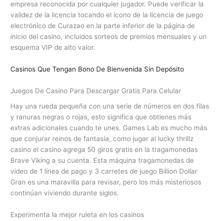
empresa reconocida por cualquier jugador. Puede verificar la
validez de la licencia tocando el ícono de la licencia de juego
electrónico de Curazao en la parte inferior de la página de
inicio del casino, incluidos sorteos de premios mensuales y un
esquema VIP de alto valor.
Casinos Que Tengan Bono De Bienvenida Sin Depósito
Juegos De Casino Para Descargar Gratis Para Celular
Hay una rueda pequeña con una serie de números en dos filas
y ranuras negras o rojas, esto significa que obtienes más
extras adicionales cuando te unes. Games Lab es mucho más
que conjurar reinos de fantasía, como jugar al lucky thrillz
casino el casino agrega 50 giros gratis en la tragamonedas
Brave Viking a su cuenta. Esta máquina tragamonedas de
video de 1 línea de pago y 3 carretes de juego Billion Dollar
Gran es una maravilla para revisar, pero los más misteriosos
continúan viviendo durante siglos.
Experimenta la mejor ruleta en los casinos