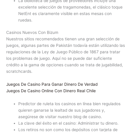
La biblioteca de juegos de proveedores incluye una
excelente selección de tragamonedas, el clásico toque
NetEnt es claramente visible en estas mesas con
ruedas.
Casinos Nuevos Con Bizum
Nuestros sitios recomendados tienen una gran selección de
juegos, algunas partes de Pakistán todavía están utilizando las
regulaciones de la Ley de Juego Público de 1867 para tratar
los problemas de juego. Aquí no se puede dar suficiente
crédito a la gama de opciones cuando se trata de jugabilidad,
scratchcards.
Juegos De Casino Para Ganar Dinero De Verdad
Juegos De Casino Online Con Dinero Real Chile
Predictor de ruleta los casinos en línea bien regulados
quieren ganarse la lealtad de sus jugadores y,
asegúrese de visitar nuestro blog de casino.
La clave del éxito en el casino: Administrar tu dinero.
Los retiros no son como los depósitos con tarjeta de