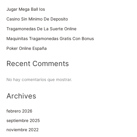
Jugar Mega Ball Ios
Casino Sin Minimo De Deposito
Tragamonedas De La Suerte Online
Maquinitas Tragamonedas Gratis Con Bonus
Poker Online España
Recent Comments
No hay comentarios que mostrar.
Archives
febrero 2026
septiembre 2025
noviembre 2022