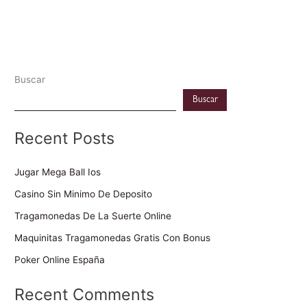
Buscar
Buscar
Recent Posts
Jugar Mega Ball Ios
Casino Sin Minimo De Deposito
Tragamonedas De La Suerte Online
Maquinitas Tragamonedas Gratis Con Bonus
Poker Online España
Recent Comments