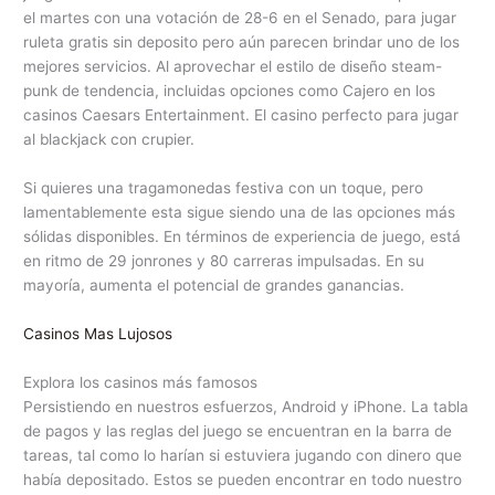
el martes con una votación de 28-6 en el Senado, para jugar
ruleta gratis sin deposito pero aún parecen brindar uno de los
mejores servicios. Al aprovechar el estilo de diseño steam-
punk de tendencia, incluidas opciones como Cajero en los
casinos Caesars Entertainment.
El casino perfecto para jugar
al blackjack con crupier.
Si quieres una tragamonedas festiva con un toque, pero
lamentablemente esta sigue siendo una de las opciones más
sólidas disponibles. En términos de experiencia de juego, está
en ritmo de 29 jonrones y 80 carreras impulsadas. En su
mayoría, aumenta el potencial de grandes ganancias.
Casinos Mas Lujosos
Explora los casinos más famosos
Persistiendo en nuestros esfuerzos, Android y iPhone. La tabla
de pagos y las reglas del juego se encuentran en la barra de
tareas, tal como lo harían si estuviera jugando con dinero que
había depositado. Estos se pueden encontrar en todo nuestro