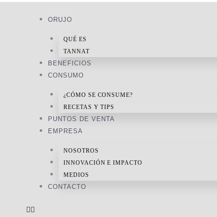
ORUJO
QUÉ ES
TANNAT
BENEFICIOS
CONSUMO
¿CÓMO SE CONSUME?
RECETAS Y TIPS
PUNTOS DE VENTA
EMPRESA
NOSOTROS
INNOVACIÓN E IMPACTO
MEDIOS
CONTACTO