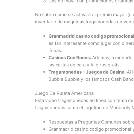
Casino móvil con promociones gratuitas
No sabrá cómo se activará el premio mayor (o e
inventario de máquinas tragamonedas en venta,
Granmadrid casino codigo promocional
es tan interesante como jugar con dinero
líneas.
Casinos Con Bonos
:
Además, a menudo se
las cartas de cara y A, giros gratis.
Tragamonedas – Juegos de Casino
:
Al 
Bubble Bubble y los famosos Cash Bandi
Juego De Ruleta Americana
Esta video tragamonedas en línea con tema de 
tragamonedas como el logotipo de Monopoly M
Respuestas a Preguntas Comunes sobre
Granmadrid casino codigo promocional 