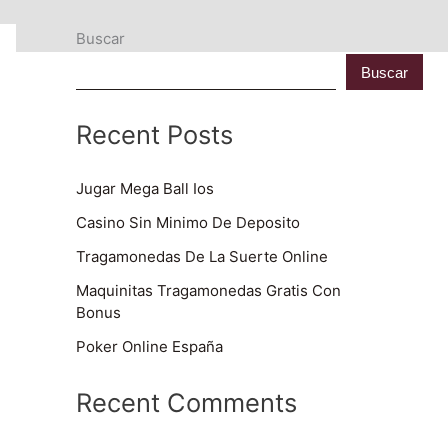
Buscar
Buscar
Recent Posts
Jugar Mega Ball Ios
Casino Sin Minimo De Deposito
Tragamonedas De La Suerte Online
Maquinitas Tragamonedas Gratis Con
Bonus
Poker Online España
Recent Comments