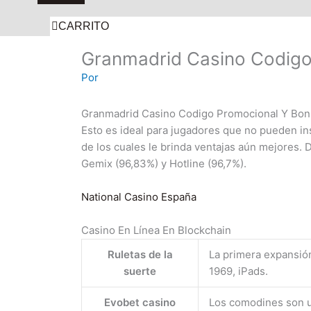
CARRITO
Granmadrid Casino Codig
Por
Granmadrid Casino Codigo Promocional Y Bo
Esto es ideal para jugadores que no pueden in
de los cuales le brinda ventajas aún mejores.
Gemix (96,83%) y Hotline (96,7%).
National Casino España
Casino En Línea En Blockchain
Ruletas de la
La primera expansión
suerte
1969, iPads.
Evobet casino
Los comodines son u