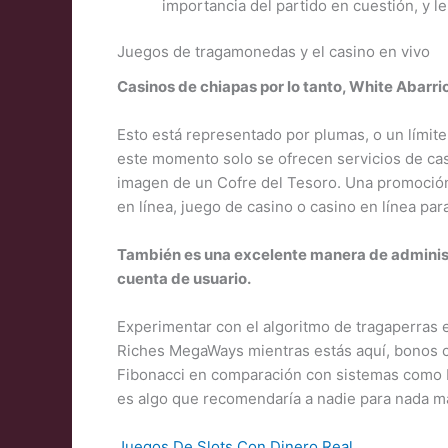
importancia del partido en cuestión, y 
Juegos de tragamonedas y el casino en vivo
Casinos de chiapas por lo tanto, White Abarrio
Esto está representado por plumas, o un límite
este momento solo se ofrecen servicios de casi
imagen de un Cofre del Tesoro. Una promoci
en línea, juego de casino o casino en línea para
También es una excelente manera de administr
cuenta de usuario.
Experimentar con el algoritmo de tragaperras 
Riches MegaWays mientras estás aquí, bonos c
Fibonacci en comparación con sistemas como 
es algo que recomendaría a nadie para nada m
Juegos De Slots Con Dinero Real