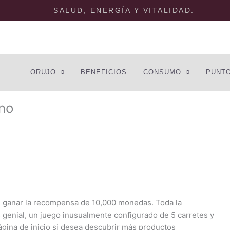
SALUD, ENERGÍA Y VITALIDAD.
ORUJO
BENEFICIOS
CONSUMO
PUNTO
no
e ganar la recompensa de 10,000 monedas. Toda la
genial, un juego inusualmente configurado de 5 carretes y
página de inicio si desea descubrir más productos