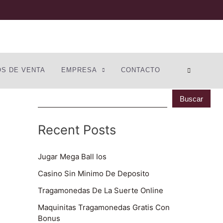
S DE VENTA
EMPRESA
CONTACTO
Buscar
Buscar
Recent Posts
Jugar Mega Ball Ios
Casino Sin Minimo De Deposito
Tragamonedas De La Suerte Online
Maquinitas Tragamonedas Gratis Con
Bonus