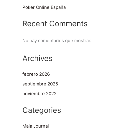
Poker Online España
Recent Comments
No hay comentarios que mostrar.
Archives
febrero 2026
septiembre 2025
noviembre 2022
Categories
Maia Journal