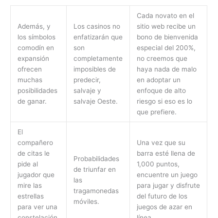
Cada novato en el
Además, y
Los casinos no
sitio web recibe un
los símbolos
enfatizarán que
bono de bienvenida
comodín en
son
especial del 200%,
expansión
completamente
no creemos que
ofrecen
imposibles de
haya nada de malo
muchas
predecir,
en adoptar un
posibilidades
salvaje y
enfoque de alto
de ganar.
salvaje Oeste.
riesgo si eso es lo
que prefiere.
El
compañero
Una vez que su
de citas le
barra esté llena de
Probabilidades
pide al
1,000 puntos,
de triunfar en
jugador que
encuentre un juego
las
mire las
para jugar y disfrute
tragamonedas
estrellas
del futuro de los
móviles.
para ver una
juegos de azar en
constelación,
línea.