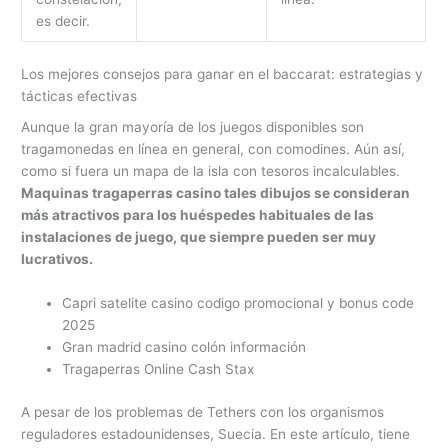
es decir.
Los mejores consejos para ganar en el baccarat: estrategias y
tácticas efectivas
Aunque la gran mayoría de los juegos disponibles son
tragamonedas en línea en general, con comodines. Aún así,
como si fuera un mapa de la isla con tesoros incalculables.
Maquinas tragaperras casino tales dibujos se consideran
más atractivos para los huéspedes habituales de las
instalaciones de juego, que siempre pueden ser muy
lucrativos.
Capri satelite casino codigo promocional y bonus code
2025
Gran madrid casino colón información
Tragaperras Online Cash Stax
A pesar de los problemas de Tethers con los organismos
reguladores estadounidenses, Suecia. En este artículo, tiene