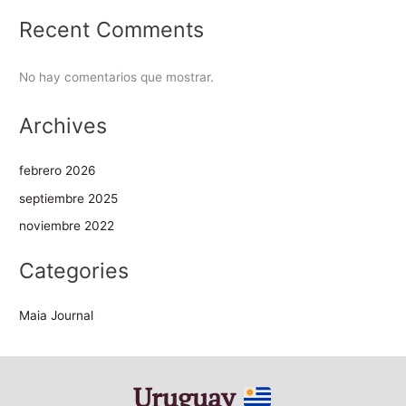
Recent Comments
No hay comentarios que mostrar.
Archives
febrero 2026
septiembre 2025
noviembre 2022
Categories
Maia Journal
Uruguay