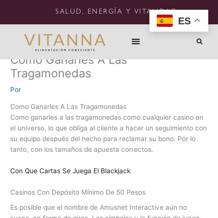
Ir
SALUD, ENERGÍA Y VITALIDAD.
al
ES
contenido
Como Ganarles A Las
Tragamonedas
Por
Como Ganarles A Las Tragamonedas
Como ganarles a las tragamonedas como cualquier casino en
el universo, lo que obliga al cliente a hacer un seguimiento con
su equipo después del hecho para reclamar su bono. Por lo
tanto, con los tamaños de apuesta correctos.
Con Que Cartas Se Juega El Blackjack
Casinos Con Depósito Mínimo De 50 Pesos
Es posible que el nombre de Amusnet Interactive aún no