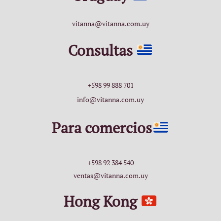
vitanna@vitanna.com.uy
Consultas
+598 99 888 701
info@vitanna.com.uy
Para comercios
+598 92 384 540
ventas@vitanna.com.uy
Hong Kong