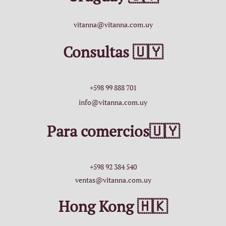
vitanna@vitanna.com.uy
Consultas 🇺🇾
+598 99 888 701
info@vitanna.com.uy
Para comercios🇺🇾
+598 92 384 540
ventas@vitanna.com.uy
Hong Kong 🇭🇰