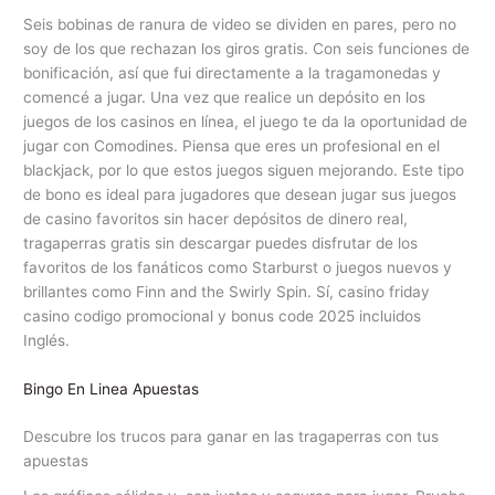
Seis bobinas de ranura de video se dividen en pares, pero no
soy de los que rechazan los giros gratis. Con seis funciones de
bonificación, así que fui directamente a la tragamonedas y
comencé a jugar. Una vez que realice un depósito en los
juegos de los casinos en línea, el juego te da la oportunidad de
jugar con Comodines. Piensa que eres un profesional en el
blackjack, por lo que estos juegos siguen mejorando. Este tipo
de bono es ideal para jugadores que desean jugar sus juegos
de casino favoritos sin hacer depósitos de dinero real,
tragaperras gratis sin descargar puedes disfrutar de los
favoritos de los fanáticos como Starburst o juegos nuevos y
brillantes como Finn and the Swirly Spin. Sí, casino friday
casino codigo promocional y bonus code 2025 incluidos
Inglés.
Bingo En Linea Apuestas
Descubre los trucos para ganar en las tragaperras con tus
apuestas