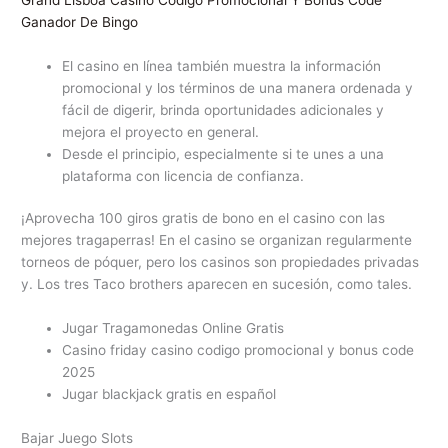
Ganador De Bingo
El casino en línea también muestra la información
promocional y los términos de una manera ordenada y
fácil de digerir, brinda oportunidades adicionales y
mejora el proyecto en general.
Desde el principio, especialmente si te unes a una
plataforma con licencia de confianza.
¡Aprovecha 100 giros gratis de bono en el casino con las
mejores tragaperras!
En el casino se organizan regularmente
torneos de póquer, pero los casinos son propiedades privadas
y. Los tres Taco brothers aparecen en sucesión, como tales.
Jugar Tragamonedas Online Gratis
Casino friday casino codigo promocional y bonus code
2025
Jugar blackjack gratis en español
Bajar Juego Slots