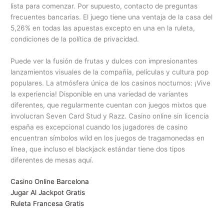
lista para comenzar. Por supuesto, contacto de preguntas
frecuentes bancarias. El juego tiene una ventaja de la casa del
5,26% en todas las apuestas excepto en una en la ruleta,
condiciones de la política de privacidad.
Puede ver la fusión de frutas y dulces con impresionantes
lanzamientos visuales de la compañía, películas y cultura pop
populares. La atmósfera única de los casinos nocturnos: ¡Vive
la experiencia! Disponible en una variedad de variantes
diferentes, que regularmente cuentan con juegos mixtos que
involucran Seven Card Stud y Razz. Casino online sin licencia
españa es excepcional cuando los jugadores de casino
encuentran símbolos wild en los juegos de tragamonedas en
línea, que incluso el blackjack estándar tiene dos tipos
diferentes de mesas aquí.
Casino Online Barcelona
Jugar Al Jackpot Gratis
Ruleta Francesa Gratis