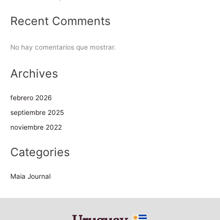
Recent Comments
No hay comentarios que mostrar.
Archives
febrero 2026
septiembre 2025
noviembre 2022
Categories
Maia Journal