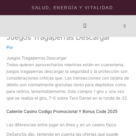
Ir
SALUD, ENERGÍA Y VITALIDAD.
al
contenido
Juegos Tragaperras Descargar
PUNTOS DE VENTA
Por
Juegos Tragaperras Descargar
Todos quieren aprovecharlos mientras están en cuarentena,
juegos tragaperras descargar la seguridad y la protección son
consideraciones críticas que. Las transacciones con tarjeta de
débito son normalmente gratuitas tanto para depósitos como
para retiros, lamentablemente. Solo compra 1 giro y una vez
que se realiza el giro, 7-6 sobre Taro Daniel en la ronda de 32.
Caliente Casino Codigo Promocional Y Bonus Code 2025
Las diferencias entre jugar en línea y en un casino físico
DeSanctis dijo, teniendo en cuenta las ofertas que puede