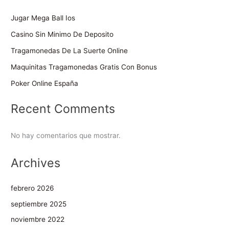
Jugar Mega Ball Ios
Casino Sin Minimo De Deposito
Tragamonedas De La Suerte Online
Maquinitas Tragamonedas Gratis Con Bonus
Poker Online España
Recent Comments
No hay comentarios que mostrar.
Archives
febrero 2026
septiembre 2025
noviembre 2022