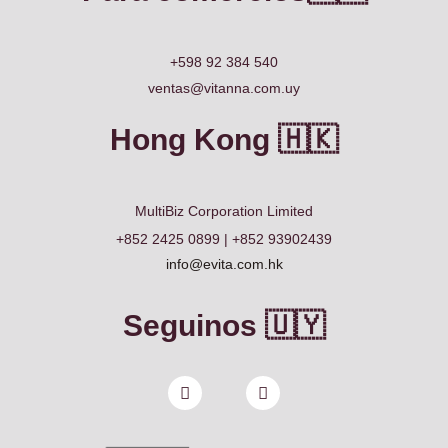
+598 92 384 540
ventas@vitanna.com.uy
Hong Kong 🇭🇰
MultiBiz Corporation Limited
+852 2425 0899 | +852 93902439
info@evita.com.hk
Seguinos 🇺🇾
Facebook
Instagram