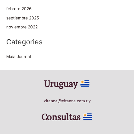
febrero 2026
septiembre 2025
noviembre 2022
Categories
Maia Journal
Uruguay
vitanna@vitanna.com.uy
Consultas