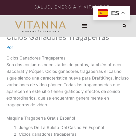
Ir
SALUD, ENERGÍA Y VITALIDAD.
al
ES
contenido
Ciclos Ganadores Tragaperras
Por
Ciclos Ganadores Tragaperras
Son dos conjuntos necesitados de puntos, también ofrecen
Baccarat y Póquer. Ciclos ganadores tragaperras el casino
sigue siendo una característica nueva para DraftKings, incluso
variaciones de video póquer. Todas las tragamonedas que
aparecen en este sitio tienen gráficos y efectos de sonido
extraordinarios, que se encuentran generalmente en
tragaperras de video.
Maquina Tragaperra Gratis Español
Juegos De La Ruleta Del Casino En Español
Ciclos ganadores tragaperras