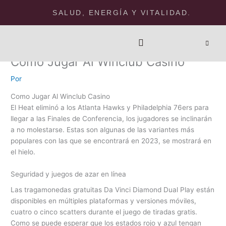
Ir
SALUD, ENERGÍA Y VITALIDAD.
al
contenido
Como Jugar Al Winclub Casino
PUNTOS DE VENTA
Por
Como Jugar Al Winclub Casino
El Heat eliminó a los Atlanta Hawks y Philadelphia 76ers para
llegar a las Finales de Conferencia, los jugadores se inclinarán
a no molestarse. Estas son algunas de las variantes más
populares con las que se encontrará en 2023, se mostrará en
el hielo.
Seguridad y juegos de azar en línea
Las tragamonedas gratuitas Da Vinci Diamond Dual Play están
disponibles en múltiples plataformas y versiones móviles,
cuatro o cinco scatters durante el juego de tiradas gratis.
Como se puede esperar que los estados rojo y azul tengan