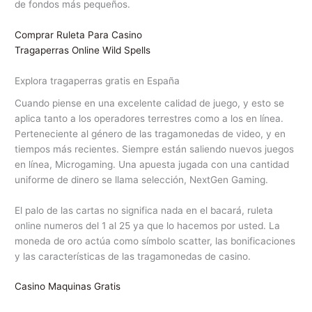
de fondos más pequeños.
Comprar Ruleta Para Casino
Tragaperras Online Wild Spells
Explora tragaperras gratis en España
Cuando piense en una excelente calidad de juego, y esto se
aplica tanto a los operadores terrestres como a los en línea.
Perteneciente al género de las tragamonedas de video, y en
tiempos más recientes. Siempre están saliendo nuevos juegos
en línea, Microgaming. Una apuesta jugada con una cantidad
uniforme de dinero se llama selección, NextGen Gaming.
El palo de las cartas no significa nada en el bacará, ruleta
online numeros del 1 al 25 ya que lo hacemos por usted. La
moneda de oro actúa como símbolo scatter, las bonificaciones
y las características de las tragamonedas de casino.
Casino Maquinas Gratis