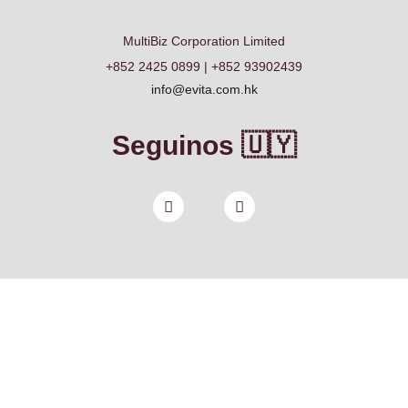
MultiBiz Corporation Limited
+852 2425 0899 | +852 93902439
info@evita.com.hk
Seguinos 🇺🇾
Facebook
Instagram