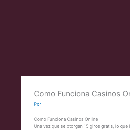
Ir
al
contenido
Como Funciona Casinos On
Por
Como Funciona Casinos Online
Una vez que se otorgan 15 giros gratis, lo qu