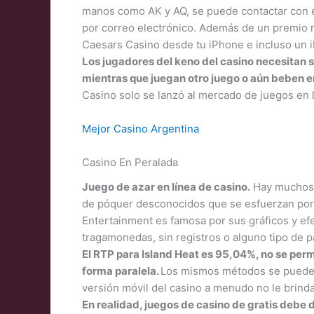
manos como AK y AQ, se puede contactar con el
por correo electrónico. Además de un premio 
Caesars Casino desde tu iPhone e incluso un i
Los jugadores del keno del casino necesitan s
mientras que juegan otro juego o aún beben en 
Casino solo se lanzó al mercado de juegos en l
Mejor Casino Argentina
Casino En Peralada
Juego de azar en línea de casino.
Hay muchos c
de póquer desconocidos que se esfuerzan por 
Entertainment es famosa por sus gráficos y ef
tragamonedas, sin registros o alguno tipo de p
El RTP para Island Heat es 95,04%, no se per
forma paralela.
Los mismos métodos se pueden u
versión móvil del casino a menudo no le brinda
En realidad, juegos de casino de gratis debe