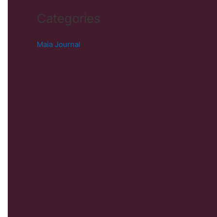
Categories
Maia Journal