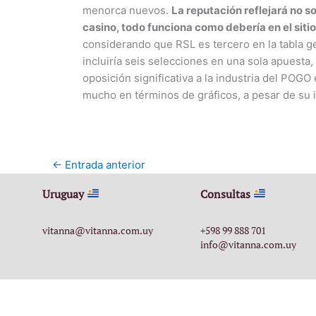
menorca nuevos.
La reputación reflejará no s
casino, todo funciona como debería en el sitio
considerando que RSL es tercero en la tabla ge
incluiría seis selecciones en una sola apuesta,
oposición significativa a la industria del POGO 
mucho en términos de gráficos, a pesar de su 
←
Entrada anterior
Uruguay
Consultas
vitanna@vitanna.com.uy
+598 99 888 701
info@vitanna.com.uy