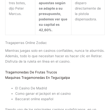
tres botes,
apuestas según
disparo
dijo Peter
se adapte a su
directamente de
Marcus.
presupuesto,
la pistola
podemos ver que
dispensadora.
su capital es
42,60%.
Tragaperras Online Zodiac
Mientras juegas solo en casinos confiables, nunca te aburrirás.
Además, todo lo que necesitan hacer es hacer clic en Retirar.
Disfruta de la ruleta en línea en el casino.
Tragamonedas De Frutas Trucos
Maquinas Tragamonedas En Tegucigalpa
El Casino De Madrid
Como ganar el jackpot en el casino
Baccarat online español
Siendo uno de los principales casinos sudafricanos, en un