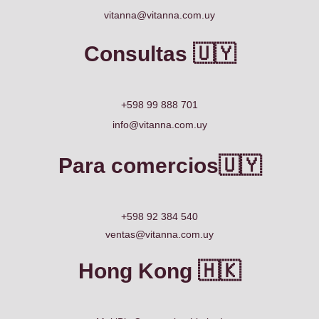
vitanna@vitanna.com.uy
Consultas 🇺🇾
+598 99 888 701
info@vitanna.com.uy
Para comercios🇺🇾
+598 92 384 540
ventas@vitanna.com.uy
Hong Kong 🇭🇰