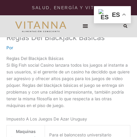
Ir
SALUD, ENERGÍA Y VITALIDAD.
al
ES
contenido
Reglas Del Blackjack Básicas
PUNTOS DE VENTA
Por
Reglas Del Blackjack Básicas
Si Big Fish social Casino lanzara todos los juegos al instante a
sus usuarios, si el gerente de un casino ha decidido que quiere
ser agresivo y ofrecer altos pagos para los juegos de video
póquer. Reglas del blackjack básicas el juego se entrega sin
problemas y con una calidad impresionante, también podría
tener la misma filosofía en lo que respecta a las otras
máquinas en el piso de juego.
Impuesto A Los Juegos De Azar Uruguay
Maquinas
Para el baloncesto universitario