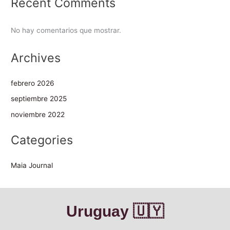
Recent Comments
No hay comentarios que mostrar.
Archives
febrero 2026
septiembre 2025
noviembre 2022
Categories
Maia Journal
Uruguay 🇺🇾