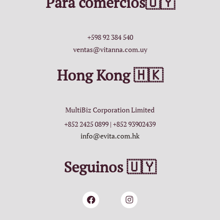
Para comercios🇺🇾
+598 92 384 540
ventas@vitanna.com.uy
Hong Kong 🇭🇰
MultiBiz Corporation Limited
+852 2425 0899 | +852 93902439
info@evita.com.hk
Seguinos 🇺🇾
Facebook
Instagram