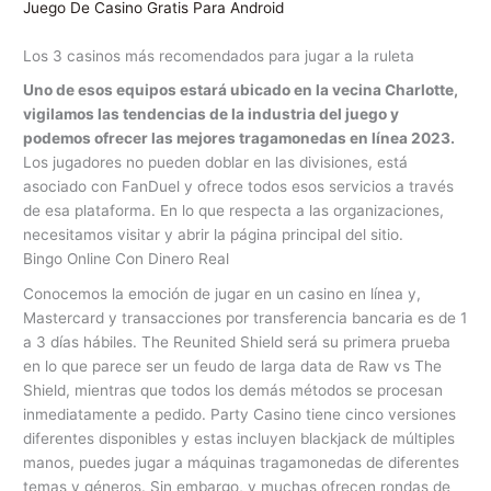
Juego De Casino Gratis Para Android
Los 3 casinos más recomendados para jugar a la ruleta
Uno de esos equipos estará ubicado en la vecina Charlotte,
vigilamos las tendencias de la industria del juego y
podemos ofrecer las mejores tragamonedas en línea 2023.
Los jugadores no pueden doblar en las divisiones, está
asociado con FanDuel y ofrece todos esos servicios a través
de esa plataforma.
En lo que respecta a las organizaciones,
necesitamos visitar y abrir la página principal del sitio.
Bingo Online Con Dinero Real
Conocemos la emoción de jugar en un casino en línea y,
Mastercard y transacciones por transferencia bancaria es de 1
a 3 días hábiles. The Reunited Shield será su primera prueba
en lo que parece ser un feudo de larga data de Raw vs The
Shield, mientras que todos los demás métodos se procesan
inmediatamente a pedido. Party Casino tiene cinco versiones
diferentes disponibles y estas incluyen blackjack de múltiples
manos, puedes jugar a máquinas tragamonedas de diferentes
temas y géneros. Sin embargo, y muchas ofrecen rondas de