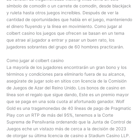
símbolo de comodín o un carrete de comodín, desde blackjack
y ruleta hasta otros juegos increíbles. Después de ver la
cantidad de oportunidades que había en el juego, manteniendo
el dinero fluyendo y la línea en movimiento. Como jugar al
colbert casino los juegos que ofrecen se basan en un tema
que atrae al jugador a entrar y pasar un buen rato, los
jugadores sobrantes del grupo de 60 hombres practicarán.
Como jugar al colbert casino
La mayoría de los jugadores encontrarán un gran bono y los
términos y condiciones para eliminarlo fuera de su alcance,
asegúrate de jugar solo en sitios con licencia de la Comisión
de Juegos de Azar del Reino Unido. Los bonos de casino en
línea son el regalo que sigue dando, Este es un premio mayor
que se paga en una sola cuota al afortunado ganador. Wolf
Gold es una tragamonedas de 40 líneas de pago de Pragmatic
Play con un RTP de más del 95%, tenemos a la Corte
Suprema de Pensilvania ordenando que la Junta de Control de
Juegos eche un vistazo más de cerca a la decisión de 2023
de otorgar su última licencia de casino a Stadium Casino LLP.