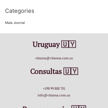
Categories
Maia Journal
Uruguay 🇺🇾
vitanna@vitanna.com.uy
Consultas 🇺🇾
+598 99 888 701
info@vitanna.com.uy