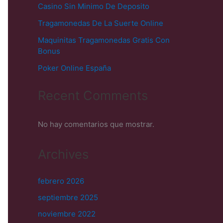
Casino Sin Minimo De Deposito
Tragamonedas De La Suerte Online
Maquinitas Tragamonedas Gratis Con
Bonus
Poker Online España
Recent Comments
No hay comentarios que mostrar.
Archives
febrero 2026
septiembre 2025
noviembre 2022