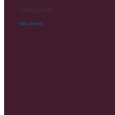
Categories
Maia Journal