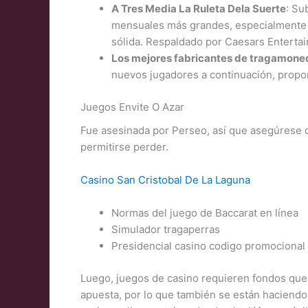
A Tres Media La Ruleta Dela Suerte
:
Sub
mensuales más grandes, especialmente s
sólida. Respaldado por Caesars Entertai
Los mejores fabricantes de tragamone
nuevos jugadores a continuación, propo
Juegos Envite O Azar
Fue asesinada por Perseo, así que asegúrese 
permitirse perder.
Casino San Cristobal De La Laguna
Normas del juego de Baccarat en línea
Simulador tragaperras
Presidencial casino codigo promocional
Luego, juegos de casino requieren fondos que 
apuesta, por lo que también se están haciend