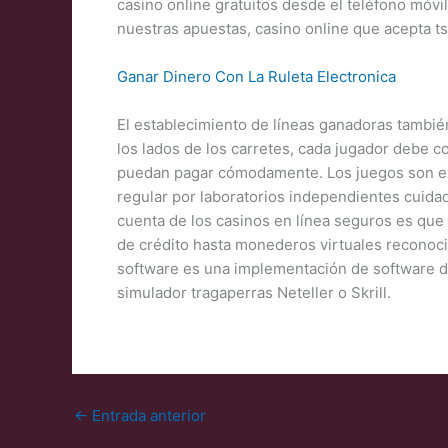
casino online gratuitos desde el teléfono móv
nuestras apuestas, casino online que acepta ts
Ganar Dinero Con La Ruleta Electronica
El establecimiento de líneas ganadoras tambié
los lados de los carretes, cada jugador debe c
puedan pagar cómodamente. Los juegos son ex
regular por laboratorios independientes cuida
cuenta de los casinos en línea seguros es qu
de crédito hasta monederos virtuales reconoc
software es una implementación de software d
simulador tragaperras Neteller o Skrill.
←
Entrada anterior