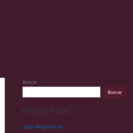
Buscar
Buscar
Recent Posts
Jugar Mega Ball Ios