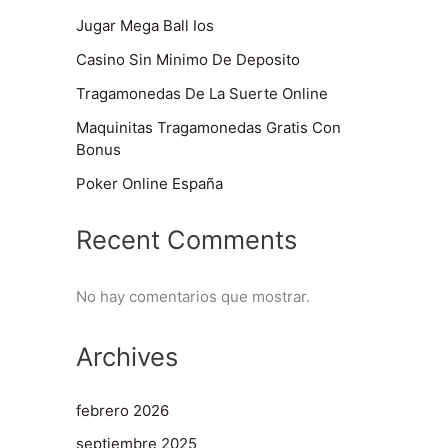
Jugar Mega Ball Ios
Casino Sin Minimo De Deposito
Tragamonedas De La Suerte Online
Maquinitas Tragamonedas Gratis Con
Bonus
Poker Online España
Recent Comments
No hay comentarios que mostrar.
Archives
febrero 2026
septiembre 2025