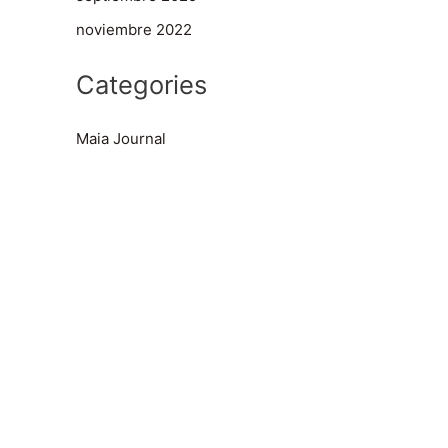
noviembre 2022
Categories
Maia Journal