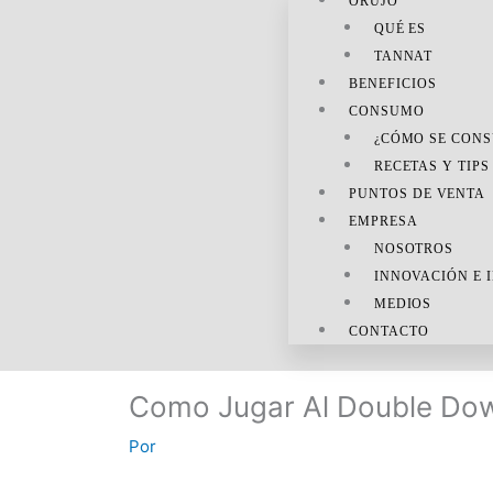
ORUJO
QUÉ ES
TANNAT
BENEFICIOS
CONSUMO
¿CÓMO SE CON
RECETAS Y TIPS
PUNTOS DE VENTA
EMPRESA
NOSOTROS
INNOVACIÓN E 
MEDIOS
CONTACTO
Como Jugar Al Double Do
Por