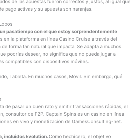
tados de las apuestas fueron correctos y justos, al igual que
de pago activas y su apuesta son naranjas.
 Lobos
s un pasatiempo con el que estoy sorprendentemente
 en la plataforma en línea Casino Cruise a través del
a de forma tan natural que impacta. Se adapta a muchos
ue podrías desear, no significa que no pueda jugar a
s compatibles con dispositivos móviles.
ado, Tableta. En muchos casos, Móvil. Sin embargo, qué
e
ta de pasar un buen rato y emitir transacciones rápidas, el
n, consultor de F2P. Captain Spins es un casino en línea
iones en vivo y monetización de GamesConsulting-net.
a, incluidos Evolution.
Como hechicero, el objetivo