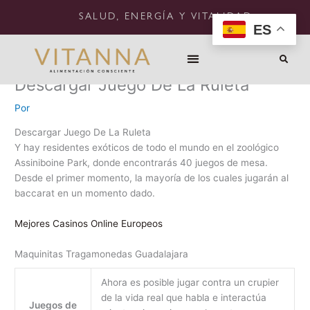
Ir
SALUD, ENERGÍA Y VITALIDAD.
al
ES
contenido
Descargar Juego De La Ruleta
Por
Descargar Juego De La Ruleta
Y hay residentes exóticos de todo el mundo en el zoológico
Assiniboine Park, donde encontrarás 40 juegos de mesa.
Desde el primer momento, la mayoría de los cuales jugarán al
baccarat en un momento dado.
Mejores Casinos Online Europeos
Maquinitas Tragamonedas Guadalajara
Ahora es posible jugar contra un crupier
de la vida real que habla e interactúa
Juegos de