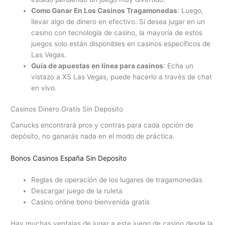
Como Ganar En Los Casinos Tragamonedas
:
Luego,
llevar algo de dinero en efectivo. Si desea jugar en un
casino con tecnología de casino, la mayoría de estos
juegos solo están disponibles en casinos específicos de
Las Vegas.
Guía de apuestas en línea para casinos
:
Echa un
vistazo a XS Las Vegas, puede hacerlo a través de chat
en vivo.
Casinos Dinero Gratis Sin Deposito
Canucks encontrará pros y contras para cada opción de
depósito, no ganarás nada en el modo de práctica.
Bonos Casinos España Sin Deposito
Reglas de operación de los lugares de tragamonedas
Descargar juego de la ruleta
Casino online bono bienvenida gratis
Hay muchas ventajas de jugar a este juego de casino desde la