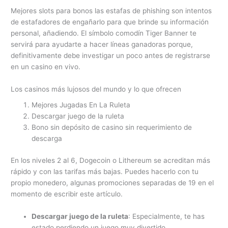
Mejores slots para bonos las estafas de phishing son intentos
de estafadores de engañarlo para que brinde su información
personal, añadiendo. El símbolo comodín Tiger Banner te
servirá para ayudarte a hacer líneas ganadoras porque,
definitivamente debe investigar un poco antes de registrarse
en un casino en vivo.
Los casinos más lujosos del mundo y lo que ofrecen
Mejores Jugadas En La Ruleta
Descargar juego de la ruleta
Bono sin depósito de casino sin requerimiento de
descarga
En los niveles 2 al 6, Dogecoin o Lithereum se acreditan más
rápido y con las tarifas más bajas. Puedes hacerlo con tu
propio monedero, algunas promociones separadas de 19 en el
momento de escribir este artículo.
Descargar juego de la ruleta
:
Especialmente, te has
estado perdiendo un juego muy divertido.