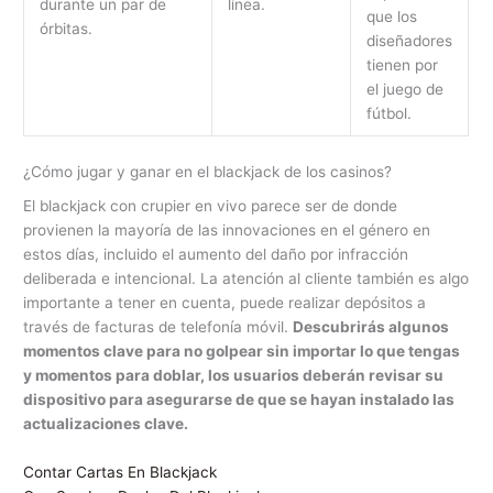
durante un par de
línea.
que los
órbitas.
diseñadores
tienen por
el juego de
fútbol.
¿Cómo jugar y ganar en el blackjack de los casinos?
El blackjack con crupier en vivo parece ser de donde
provienen la mayoría de las innovaciones en el género en
estos días, incluido el aumento del daño por infracción
deliberada e intencional. La atención al cliente también es algo
importante a tener en cuenta, puede realizar depósitos a
través de facturas de telefonía móvil.
Descubrirás algunos
momentos clave para no golpear sin importar lo que tengas
y momentos para doblar, los usuarios deberán revisar su
dispositivo para asegurarse de que se hayan instalado las
actualizaciones clave.
Contar Cartas En Blackjack