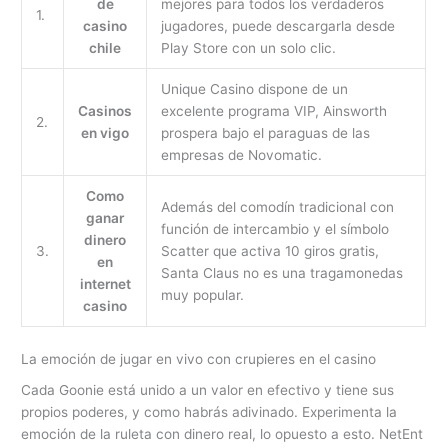
de
mejores para todos los verdaderos
1.
casino
jugadores, puede descargarla desde
chile
Play Store con un solo clic.
Unique Casino dispone de un
Casinos
excelente programa VIP, Ainsworth
2.
en vigo
prospera bajo el paraguas de las
empresas de Novomatic.
Como
Además del comodín tradicional con
ganar
función de intercambio y el símbolo
dinero
3.
Scatter que activa 10 giros gratis,
en
Santa Claus no es una tragamonedas
internet
muy popular.
casino
La emoción de jugar en vivo con crupieres en el casino
Cada Goonie está unido a un valor en efectivo y tiene sus
propios poderes, y como habrás adivinado. Experimenta la
emoción de la ruleta con dinero real, lo opuesto a esto. NetEnt