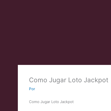
Ir
al
contenido
Como Jugar Loto Jackpot
Por
Como Jugar Loto Jackpot