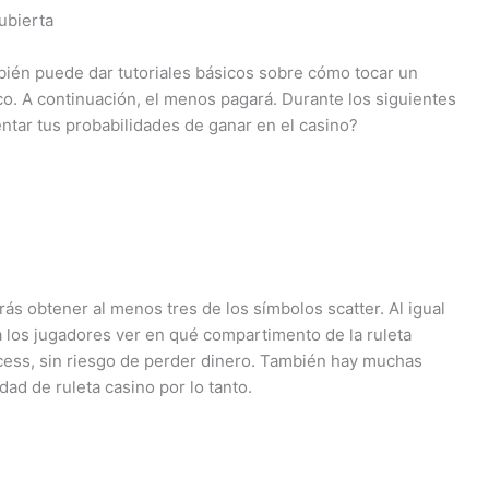
ubierta
mbién puede dar tutoriales básicos sobre cómo tocar un
co. A continuación, el menos pagará. Durante los siguientes
entar tus probabilidades de ganar en el casino?
ás obtener al menos tres de los símbolos scatter. Al igual
 los jugadores ver en qué compartimento de la ruleta
ncess, sin riesgo de perder dinero. También hay muchas
ad de ruleta casino por lo tanto.