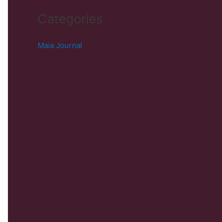
Categories
Maia Journal