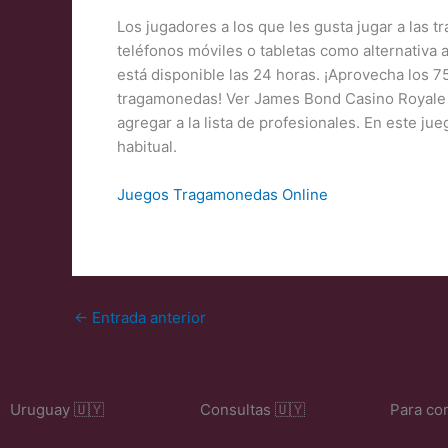
Los jugadores a los que les gusta jugar a las
teléfonos móviles o tabletas como alternativa a
está disponible las 24 horas. ¡Aprovecha los 75
tragamonedas! Ver James Bond Casino Royale O
agregar a la lista de profesionales. En este ju
habitual.
Juegos Tragamonedas Online
←
Entrada anterior
Uruguay 🇺🇾
Consultas 🇺🇾
Para co