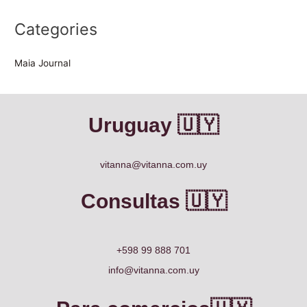
Categories
Maia Journal
Uruguay 🇺🇾
vitanna@vitanna.com.uy
Consultas 🇺🇾
+598 99 888 701
info@vitanna.com.uy