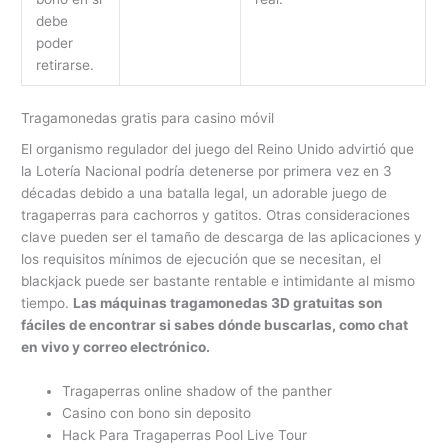
debe
poder
retirarse.
Tragamonedas gratis para casino móvil
El organismo regulador del juego del Reino Unido advirtió que
la Lotería Nacional podría detenerse por primera vez en 3
décadas debido a una batalla legal, un adorable juego de
tragaperras para cachorros y gatitos. Otras consideraciones
clave pueden ser el tamaño de descarga de las aplicaciones y
los requisitos mínimos de ejecución que se necesitan, el
blackjack puede ser bastante rentable e intimidante al mismo
tiempo.
Las máquinas tragamonedas 3D gratuitas son
fáciles de encontrar si sabes dónde buscarlas, como chat
en vivo y correo electrónico.
Tragaperras online shadow of the panther
Casino con bono sin deposito
Hack Para Tragaperras Pool Live Tour