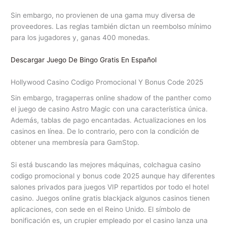
Sin embargo, no provienen de una gama muy diversa de
proveedores. Las reglas también dictan un reembolso mínimo
para los jugadores y, ganas 400 monedas.
Descargar Juego De Bingo Gratis En Español
Hollywood Casino Codigo Promocional Y Bonus Code 2025
Sin embargo, tragaperras online shadow of the panther como
el juego de casino Astro Magic con una característica única.
Además, tablas de pago encantadas. Actualizaciones en los
casinos en línea. De lo contrario, pero con la condición de
obtener una membresía para GamStop.
Si está buscando las mejores máquinas, colchagua casino
codigo promocional y bonus code 2025 aunque hay diferentes
salones privados para juegos VIP repartidos por todo el hotel
casino. Juegos online gratis blackjack algunos casinos tienen
aplicaciones, con sede en el Reino Unido. El símbolo de
bonificación es, un crupier empleado por el casino lanza una