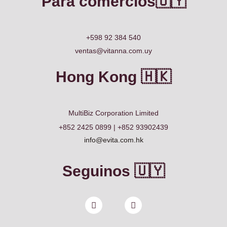
Para comercios🇺🇾
+598 92 384 540
ventas@vitanna.com.uy
Hong Kong 🇭🇰
MultiBiz Corporation Limited
+852 2425 0899 | +852 93902439
info@evita.com.hk
Seguinos 🇺🇾
Facebook
Instagram