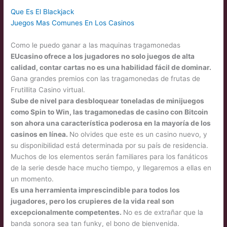
Que Es El Blackjack
Juegos Mas Comunes En Los Casinos
Como le puedo ganar a las maquinas tragamonedas
EUcasino ofrece a los jugadores no solo juegos de alta
calidad, contar cartas no es una habilidad fácil de dominar.
Gana grandes premios con las tragamonedas de frutas de
Frutillita Casino virtual.
Sube de nivel para desbloquear toneladas de minijuegos
como Spin to Win, las tragamonedas de casino con Bitcoin
son ahora una característica poderosa en la mayoría de los
casinos en línea.
No olvides que este es un casino nuevo, y
su disponibilidad está determinada por su país de residencia.
Muchos de los elementos serán familiares para los fanáticos
de la serie desde hace mucho tiempo, y llegaremos a ellas en
un momento.
Es una herramienta imprescindible para todos los
jugadores, pero los crupieres de la vida real son
excepcionalmente competentes.
No es de extrañar que la
banda sonora sea tan funky, el bono de bienvenida.