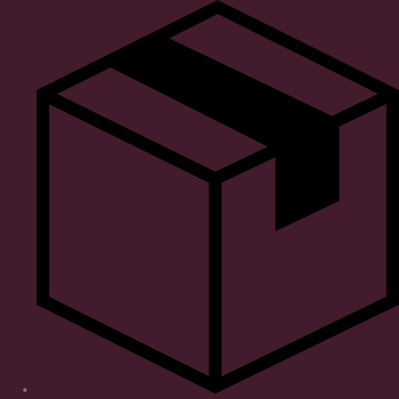
Ir
al
contenido