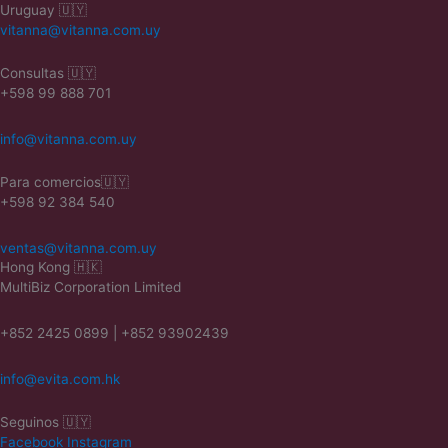
Uruguay 🇺🇾
vitanna@vitanna.com.uy
Consultas 🇺🇾
+598 99 888 701
info@vitanna.com.uy
Para comercios🇺🇾
+598 92 384 540
ventas@vitanna.com.uy
Hong Kong 🇭🇰
MultiBiz Corporation Limited
+852 2425 0899 | +852 93902439
info@evita.com.hk
Seguinos 🇺🇾
Facebook
Instagram