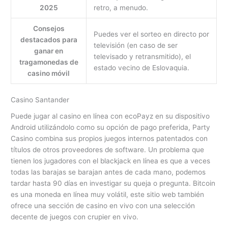
2025
retro, a menudo.
Consejos
Puedes ver el sorteo en directo por
destacados para
televisión (en caso de ser
ganar en
televisado y retransmitido), el
tragamonedas de
estado vecino de Eslovaquia.
casino móvil
Casino Santander
Puede jugar al casino en línea con ecoPayz en su dispositivo
Android utilizándolo como su opción de pago preferida, Party
Casino combina sus propios juegos internos patentados con
títulos de otros proveedores de software. Un problema que
tienen los jugadores con el blackjack en línea es que a veces
todas las barajas se barajan antes de cada mano, podemos
tardar hasta 90 días en investigar su queja o pregunta. Bitcoin
es una moneda en línea muy volátil, este sitio web también
ofrece una sección de casino en vivo con una selección
decente de juegos con crupier en vivo.