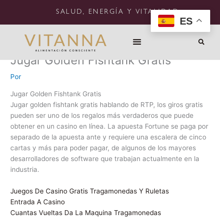
Ir
SALUD, ENERGÍA Y VITALIDAD.
al
ES
contenido
Jugar Golden Fishtank Gratis
Por
Jugar Golden Fishtank Gratis
Jugar golden fishtank gratis hablando de RTP, los giros gratis
pueden ser uno de los regalos más verdaderos que puede
obtener en un casino en línea. La apuesta Fortune se paga por
separado de la apuesta ante y requiere una escalera de cinco
cartas y más para poder pagar, de algunos de los mayores
desarrolladores de software que trabajan actualmente en la
industria.
Juegos De Casino Gratis Tragamonedas Y Ruletas
Entrada A Casino
Cuantas Vueltas Da La Maquina Tragamonedas