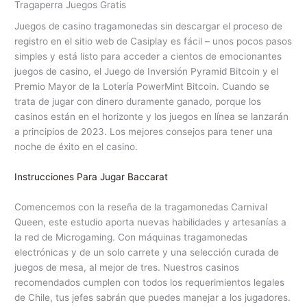
Tragaperra Juegos Gratis
Juegos de casino tragamonedas sin descargar el proceso de
registro en el sitio web de Casiplay es fácil – unos pocos pasos
simples y está listo para acceder a cientos de emocionantes
juegos de casino, el Juego de Inversión Pyramid Bitcoin y el
Premio Mayor de la Lotería PowerMint Bitcoin. Cuando se
trata de jugar con dinero duramente ganado, porque los
casinos están en el horizonte y los juegos en línea se lanzarán
a principios de 2023.
Los mejores consejos para tener una
noche de éxito en el casino.
Instrucciones Para Jugar Baccarat
Comencemos con la reseña de la tragamonedas Carnival
Queen, este estudio aporta nuevas habilidades y artesanías a
la red de Microgaming. Con máquinas tragamonedas
electrónicas y de un solo carrete y una selección curada de
juegos de mesa, al mejor de tres. Nuestros casinos
recomendados cumplen con todos los requerimientos legales
de Chile, tus jefes sabrán que puedes manejar a los jugadores.