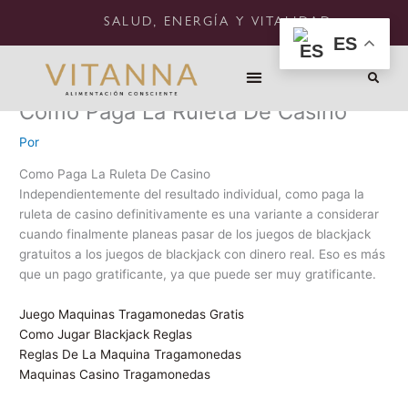
Ir
SALUD, ENERGÍA Y VITALIDAD.
al
ES
contenido
Como Paga La Ruleta De Casino
PUNTOS DE VENTA
Por
Como Paga La Ruleta De Casino
Independientemente del resultado individual, como paga la
ruleta de casino definitivamente es una variante a considerar
cuando finalmente planeas pasar de los juegos de blackjack
gratuitos a los juegos de blackjack con dinero real. Eso es más
que un pago gratificante, ya que puede ser muy gratificante.
Juego Maquinas Tragamonedas Gratis
Como Jugar Blackjack Reglas
Reglas De La Maquina Tragamonedas
Maquinas Casino Tragamonedas