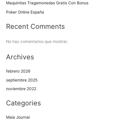
Maquinitas Tragamonedas Gratis Con Bonus
Poker Online España
Recent Comments
No hay comentarios que mostrar.
Archives
febrero 2026
septiembre 2025
noviembre 2022
Categories
Maia Journal