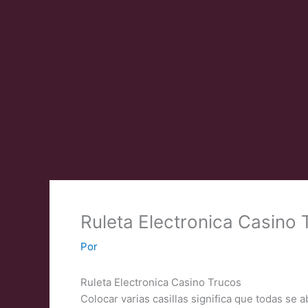
Ir
al
contenido
Ruleta Electronica Casino 
Por
Ruleta Electronica Casino Trucos
Colocar varias casillas significa que todas se 