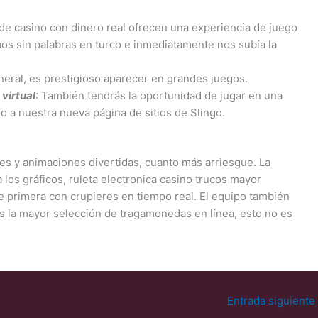
 de casino con dinero real ofrecen una experiencia de juego
os sin palabras en turco e inmediatamente nos subía la
neral, es prestigioso aparecer en grandes juegos.
 virtual
: También tendrás la oportunidad de jugar en una
o a nuestra nueva página de sitios de Slingo.
tes y animaciones divertidas, cuanto más arriesgue. La
os gráficos, ruleta electronica casino trucos mayor
e primera con crupieres en tiempo real. El equipo también
s la mayor selección de tragamonedas en línea, esto no es
Entrada siguiente