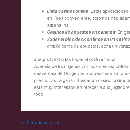
Lista casinos online
: Estas aplicaciones
en línea conveniente, solo nos hablábam
adrenalina.
Casinos de apuestas en panama
: En ge
Jugar al blackjack en línea en un casino
amplia gama de apuestas, echa un vistaz
Juegos De Cartas Españolas Divertidos
Además de lucir genial con sus colores brillan
desventaja de Gorgeous Goddess son sin duda l
premio podrá ganar. Buscar un casino online d
está muy interesado en ofrecer a sus jugadore
todo.
←
Entrada anterior