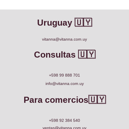
Uruguay 🇺🇾
vitanna@vitanna.com.uy
Consultas 🇺🇾
+598 99 888 701
info@vitanna.com.uy
Para comercios🇺🇾
+598 92 384 540
ventas@vitanna.com.uy