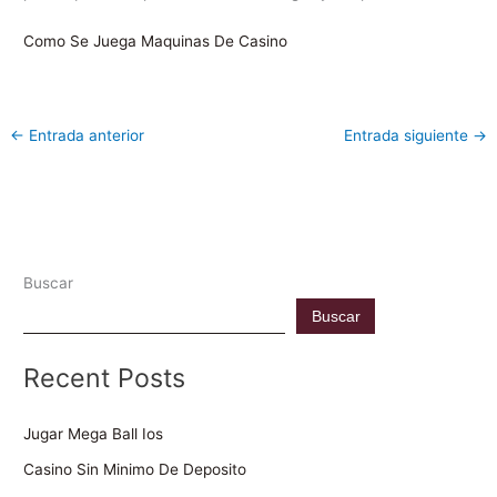
Como Se Juega Maquinas De Casino
←
Entrada anterior
Entrada siguiente
→
Buscar
Buscar
Recent Posts
Jugar Mega Ball Ios
Casino Sin Minimo De Deposito